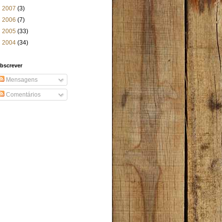
►
2007
(3)
►
2006
(7)
►
2005
(33)
►
2004
(34)
bscrever
Mensagens
Comentários