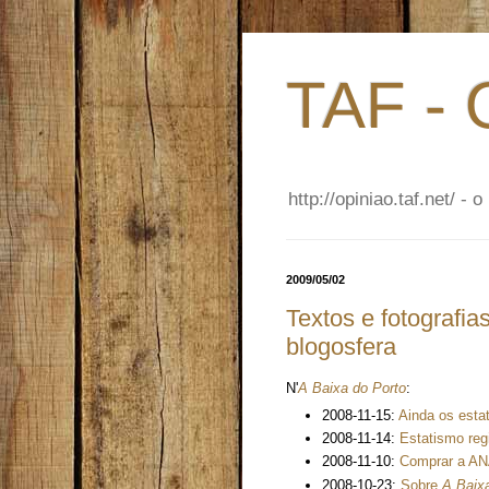
TAF - 
http://opiniao.taf.net/ 
2009/05/02
Textos e fotografia
blogosfera
N'
A Baixa do Porto
:
2008-11-15:
Ainda os esta
2008-11-14:
Estatismo reg
2008-11-10:
Comprar a A
2008-10-23:
Sobre
A Baix