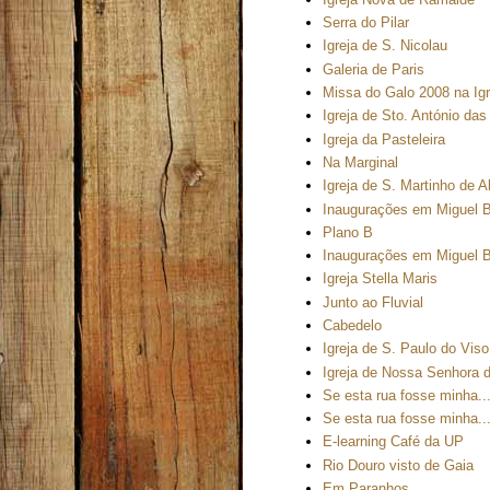
Serra do Pilar
Igreja de S. Nicolau
Galeria de Paris
Missa do Galo 2008 na Igr
Igreja de Sto. António das
Igreja da Pasteleira
Na Marginal
Igreja de S. Martinho de A
Inaugurações em Miguel 
Plano B
Inaugurações em Miguel 
Igreja Stella Maris
Junto ao Fluvial
Cabedelo
Igreja de S. Paulo do Viso
Igreja de Nossa Senhora 
Se esta rua fosse minha..
Se esta rua fosse minha..
E-learning Café da UP
Rio Douro visto de Gaia
Em Paranhos