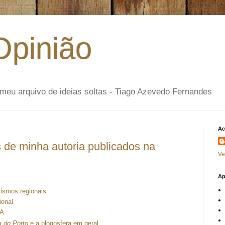
Opinião
- o meu arquivo de ideias soltas - Tiago Azevedo Fernandes
Ac
s de minha autoria publicados na
Ve
Ap
tismos regionais
ional
NA
a do Porto
e a blogosfera em geral