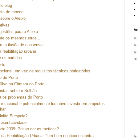
no blog
rata de moeda
sobre o Aleixo
ativas
Ar
estões para o Aleixo
pre os mesmos erros...
o: a ilusão de consenso
 reabilitação urbana
 os partidos
rto
pcional, em vez de requisitos técnicos obrigatórios
o do Porto
Silva na Câmara do Porto
notas sobre o Bolhão
a os problemas do Porto
é racional e potencialmente lucrativo investir em projectos
har
nião Europeia?
resentatividade
to 2009: Posso dar as tácticas?
da Reabilitação Urbana - “um bom negócio encontra