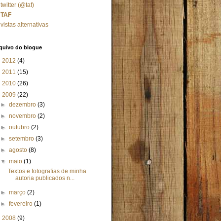
twitter (@taf)
TAF
vistas alternativas
quivo do blogue
►
2012
(4)
►
2011
(15)
►
2010
(26)
▼
2009
(22)
►
dezembro
(3)
►
novembro
(2)
►
outubro
(2)
►
setembro
(3)
►
agosto
(8)
▼
maio
(1)
Textos e fotografias de minha
autoria publicados n...
►
março
(2)
►
fevereiro
(1)
►
2008
(9)