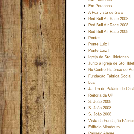
Em Paranhos
A Foz vista de Gaia
Red Bull Air Race 2008
Red Bull Air Race 2008
Red Bull Air Race 2008
Pontes
Ponte Luíz I
Ponte Luíz I
Igreja de Sto. Ildefonso
Junto à Igreja de Sto. Ild
No Centro Histórico do Po
Fundação Fábrica Social
Lua
Jardim do Palácio de Crist
Reitoria da UP
S. João 2008
S. João 2008
S. João 2008
Vista da Fundação Fábric
Edifício Miradouro
Passeio Alegre