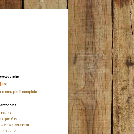
erca de mim
TAF
r o meu perfil completo
ontadores
INÍCIO
O que é isto
A Baixa do Porto
Ana Carvalho