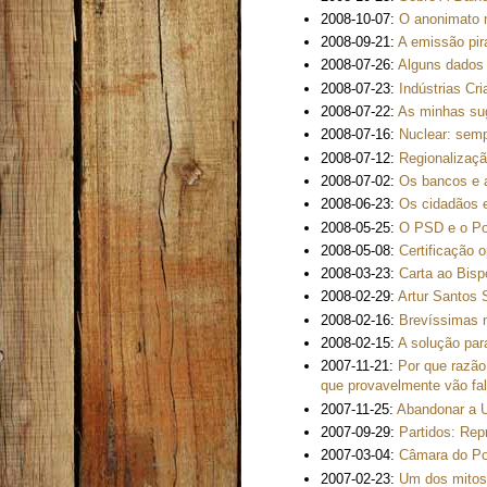
2008-10-07:
O anonimato 
2008-09-21:
A emissão pi
2008-07-26:
Alguns dados 
2008-07-23:
Indústrias Cri
2008-07-22:
As minhas sug
2008-07-16:
Nuclear: sem
2008-07-12:
Regionalizaçã
2008-07-02:
Os bancos e a
2008-06-23:
Os cidadãos e
2008-05-25:
O PSD e o Po
2008-05-08:
Certificação o
2008-03-23:
Carta ao Bisp
2008-02-29:
Artur Santos 
2008-02-16:
Brevíssimas 
2008-02-15:
A solução par
2007-11-21:
Por que razão 
que provavelmente vão fal
2007-11-25:
Abandonar a U
2007-09-29:
Partidos: Rep
2007-03-04:
Câmara do Por
2007-02-23:
Um dos mitos 