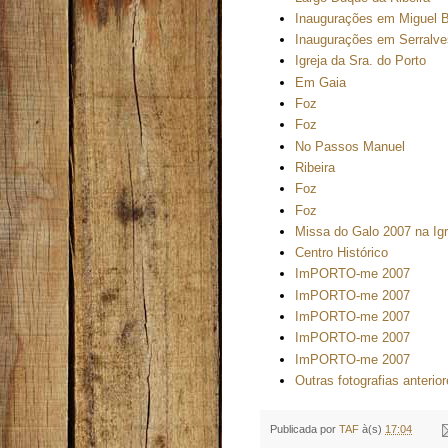
Inaugurações em Miguel B
Inaugurações em Serralve
Igreja da Sra. do Porto
Em Gaia
Foz
Foz
No Passos Manuel
Ribeira
Foz
Foz
Missa do Galo 2007 na Igr
Centro Histórico
ImPORTO-me 2007
ImPORTO-me 2007
ImPORTO-me 2007
ImPORTO-me 2007
ImPORTO-me 2007
Outras fotografias anterio
Publicada por
TAF
à(s)
17:04