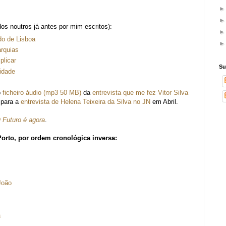
s noutros já antes por mim escritos):
do de Lisboa
rquias
plicar
Su
idade
o
ficheiro áudio (mp3 50 MB)
da
entrevista que me fez Vitor Silva
 para a
entrevista de Helena Teixeira da Silva no JN
em Abril.
 Futuro é agora
.
Porto, por ordem cronológica inversa:
João
a