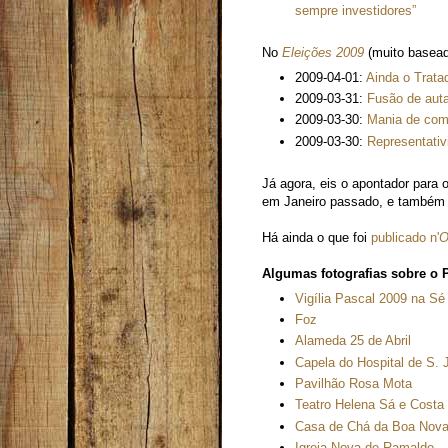
sempre investidores”
No
Eleições 2009
(muito baseado
2009-04-01:
Ainda o Trata
2009-03-31:
Fusão de auta
2009-03-30:
Mania de com
2009-03-30:
Representativ
Já agora, eis o apontador para 
em Janeiro passado, e também
Há ainda o que foi
publicado n'
O
Algumas fotografias sobre o 
Vigília Pascal 2009 na Sé
Foz
Alameda 25 de Abril
Capela do Hospital de S. 
Pavilhão Rosa Mota
Teatro Helena Sá e Costa
Casa de Chá da Boa Nov
Igreja Nova de Ramalde