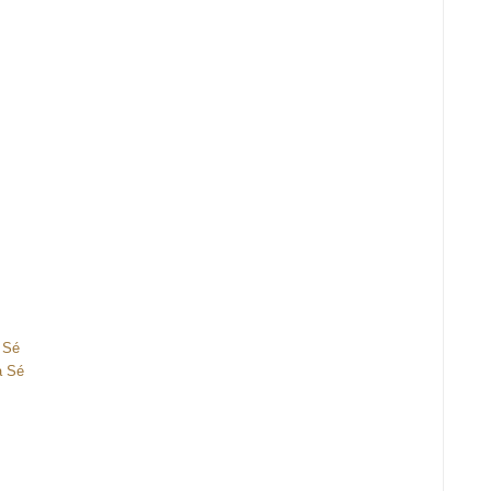
 Sé
a Sé