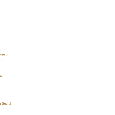
efonso
rto
al
a Social