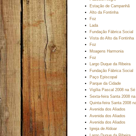
Estação de Campanhã
Alto da Fontinha
Foz
Lada
Fundação Fábrica Social
Vista do Alto da Fontinha
Foz
Moagens Harmonia
Foz
Largo Duque da Ribeira
Fundação Fábrica Social
Paço Episcopal
Parque da Cidade
Vigília Pascal 2008 na Sé
Sexta-feira Santa 2008 na
Quinta-feira Santa 2008 n
Avenida dos Aliados
Avenida dos Aliados
Avenida dos Aliados
Igreja de Aldoar
Largo Duque da Ribeira