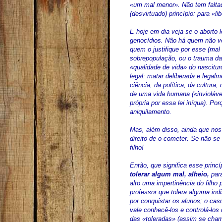
«um mal menor». Não tem falt
(desvirtuado) princípio: para «
E hoje em dia veja-se o aborto 
genocídios. Não há quem não ve
quem o justifique por esse (mal
sobrepopulação, ou o trauma da m
«qualidade de vida» do nascitur
legal: matar deliberada e legalm
ciência, da política, da cultura,
de uma vida humana («inviolável
própria por essa lei iníqua). P
aniquilamento.
Mas, além disso, ainda que nos
direito de o cometer. Se não s
filho!
Então, que significa esse princ
tolerar algum mal, alheio,
para
alto uma impertinência do filho
professor que tolera alguma in
por conquistar os alunos; o cas
vale conhecê-los e controlá-lo
das «toleradas» (assim se cham