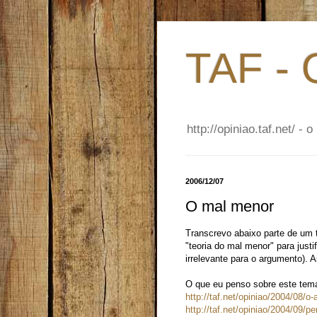
TAF - 
http://opiniao.taf.net/ 
2006/12/07
O mal menor
Transcrevo abaixo parte de um t
"teoria do mal menor" para justi
irrelevante para o argumento). 
O que eu penso sobre este tema
http://taf.net/opiniao/2004/08/o
http://taf.net/opiniao/2004/09/