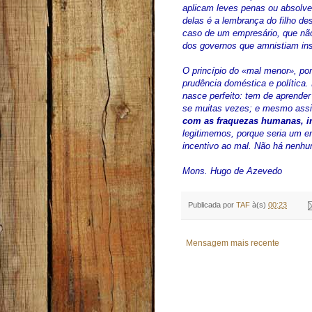
aplicam leves penas ou absolv
delas é a lembrança do filho de
caso de um empresário, que não
dos governos que amnistiam insu
O princípio do «mal menor», por
prudência doméstica e política
nasce perfeito: tem de aprender
se muitas vezes; e mesmo assim
com as fraquezas humanas, in
legitimemos, porque seria um e
incentivo ao mal. Não há nenh
Mons. Hugo de Azevedo
Publicada por
TAF
à(s)
00:23
Mensagem mais recente