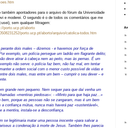
acoes.htm
xo também apontadores para o arquivo do fórum da Universidade
ovi e moderei. O segundo é o de todos os comentários que me
sei), sem qualquer filtragem:
://porto.ucp.pt/aborto
Ar
0508231252/porto.ucp.pt/aborto/arquivo/catolica-todos.htm
s perante dois males – dizemos - e havemos por força de
Por exemplo, um polícia persegue um ladrão em flagrante delito;
 não deve atirar à cabeça nem ao peito, mas às pernas. É um
xemplo não serve: o polícia faz bem, não faz mal, em tentar
 manter a ordem social com o menor custo possível de vidas e
ntre dois males, mas entre um bem – cumprir o seu dever – e
ente.
nem grande nem pequeno. Nem sequer para que daí venha um
chamadas «mentiras piedosas»: - «Minto para que haja paz...»
um bem, porque as pessoas não se zangaram, mas é um bem
 a confiança mútua, nunca mais haverá paz «sustentável»,
e a mentira, instala-se a desconfiança.
 se legitimaria matar uma pessoa inocente «para salvar a
fariseus a condenação à morte de Jesus. Também lhes parecia