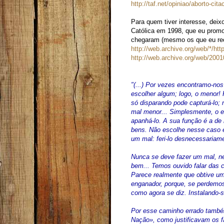
http://taf.net/opiniao/aborto-cit
Para quem tiver interesse, dei
Católica em 1998, que eu prom
chegaram (mesmo os que eu recu
http://web.archive.org/web/*/http
http://web.archive.org/web/2001
"(...) Por vezes encontramo-no
escolher algum; logo, o menor! 
só disparando pode capturá-lo;
mal menor... Simplesmente, o e
apanhá-lo. A sua função é a de
bens. Não escolhe nesse caso e
um mal: feri-lo desnecessariam
Nunca se deve fazer um mal, 
bem... Temos ouvido falar das 
Parece realmente que obtive 
enganador, porque, se perdemos
como agora se diz. Instalando-s
Por esse caminho errado também
Nação», como justificavam os 