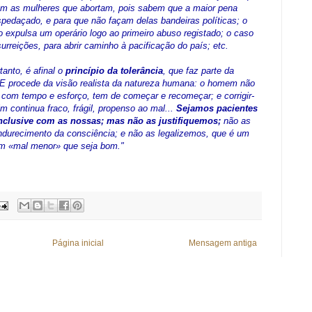
em as mulheres que abortam, pois sabem que a maior pena
spedaçado, e para que não façam delas bandeiras políticas; o
 expulsa um operário logo ao primeiro abuso registado; o caso
rreições, para abrir caminho à pacificação do país; etc.
tanto, é afinal o
princípio da tolerância
, que faz parte da
. E procede da visão realista da natureza humana: o homem não
 com tempo e esforço, tem de começar e recomeçar; e corrigir-
 continua fraco, frágil, propenso ao mal...
Sejamos pacientes
clusive com as nossas; mas não as justifiquemos;
não as
ndurecimento da consciência; e não as legalizemos, que é um
um «mal menor» que seja bom."
Página inicial
Mensagem antiga