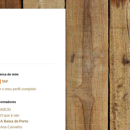
erca de mim
TAF
r o meu perfil completo
ontadores
INÍCIO
O que é isto
A Baixa do Porto
Ana Carvalho