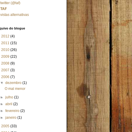
twitter (@taf)
TAF
vistas alternativas
quivo do blogue
►
2012
(4)
►
2011
(15)
►
2010
(26)
►
2009
(22)
►
2008
(9)
►
2007
(3)
▼
2006
(7)
▼
dezembro
(1)
O mal menor
►
julho
(1)
►
abril
(2)
►
fevereiro
(2)
►
janeiro
(1)
►
2005
(33)