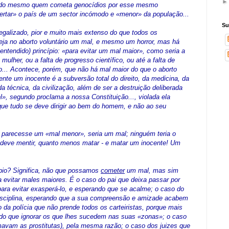
ado mesmo quem cometa genocídios por esse mesmo
libertar» o país de um sector incómodo e «menor» da população...
Su
legalizado, pior e muito mais extenso do que todos os
ja no aborto voluntário um mal, e mesmo um horror, mas há
 entendido) princípio: «para evitar um mal maior», como seria a
ulher, ou a falta de progresso científico, ou até a falta de
o... Acontece, porém, que não há mal maior do que o aborto
ente um inocente é a subversão total do direito, da medicina, da
 da técnica, da civilização, além de ser a destruição deliberada
», segundo proclama a nossa Constituição..., violada ela
orque tudo se deve dirigir ao bem do homem, e não ao seu
 parecesse um «mal menor», seria um mal; ninguém teria o
e deve mentir, quanto menos matar - e matar um inocente! Um
ípio? Significa, não que possamos
cometer
um mal, mas sim
 evitar males maiores. É o caso do pai que deixa passar por
 para evitar exasperá-lo, e esperando que se acalme; o caso do
disciplina, esperando que a sua compreensão e amizade acabem
o da polícia que não prende todos os carteiristas, porque mais
s do que ignorar os que lhes sucedem nas suas «zonas»; o caso
avam as prostitutas), pela mesma razão; o caso dos juizes que