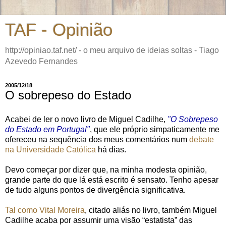
TAF - Opinião
http://opiniao.taf.net/ - o meu arquivo de ideias soltas - Tiago
Azevedo Fernandes
2005/12/18
O sobrepeso do Estado
Acabei de ler o novo livro de Miguel Cadilhe,
"O Sobrepeso
do Estado em Portugal"
, que ele próprio simpaticamente me
ofereceu na sequência dos meus comentários num
debate
na Universidade Católica
há dias.
Devo começar por dizer que, na minha modesta opinião,
grande parte do que lá está escrito é sensato. Tenho apesar
de tudo alguns pontos de divergência significativa.
Tal como Vital Moreira
, citado aliás no livro, também Miguel
Cadilhe acaba por assumir uma visão “estatista” das