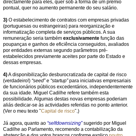
directamente para eles, quer sob a forma de um prémio
pontual, quer no aumento permanente do seu salário.
3)
O estabelecimento de contratos com empresas privadas
(portuguesas ou estrangeiras) para reorganização e
informatização completa de serviços públicos. A sua
remuneração seria também
exclusivamente
função das
poupanças e ganhos de eficiência conseguidos, avaliados
por entidades externas segundo parâmetros pré-
estabelecidos previamente aceites por parte do Estado e
dessas empresas.
4)
A disponibilização desburocratizada de capital de risco
(verdadeiro!)
“seed”
e
“startup”
para iniciativas empresariais
de funcionários públicos excedentários, independentemente
da sua idade. Miguel Cadilhe refere também esta
possibilidade. Algumas destas novas empresas poderiam
aliás dedicar-se às actividades referidas no ponto anterior.
(Ver o meu texto "
Capital de risco
".)
Já agora, quanto ao
“selfdownsizing”
sugerido por Miguel
Cadilhe ao Parlamento, recomendo a contabilização da
abstenção e dos votos brancos conforme explico
noutro