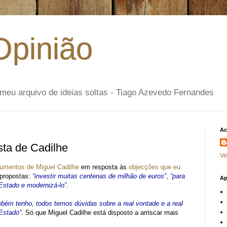
Opinião
- o meu arquivo de ideias soltas - Tiago Azevedo Fernandes
Ac
sta de Cadilhe
Ve
gumentos de Miguel Cadilhe
em resposta às
objecções que eu
propostas:
“investir muitas centenas de milhão de euros”
,
“para
Ap
 Estado e modernizá-lo”
.
bém tenho, todos temos dúvidas sobre a real vontade e a real
Estado”
. Só que Miguel Cadilhe está disposto a arriscar mais