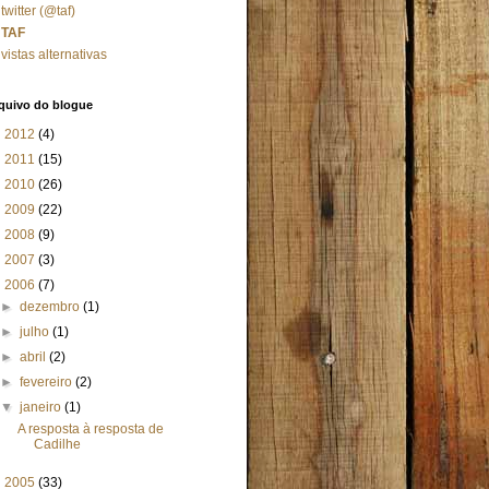
twitter (@taf)
TAF
vistas alternativas
quivo do blogue
►
2012
(4)
►
2011
(15)
►
2010
(26)
►
2009
(22)
►
2008
(9)
►
2007
(3)
▼
2006
(7)
►
dezembro
(1)
►
julho
(1)
►
abril
(2)
►
fevereiro
(2)
▼
janeiro
(1)
A resposta à resposta de
Cadilhe
►
2005
(33)