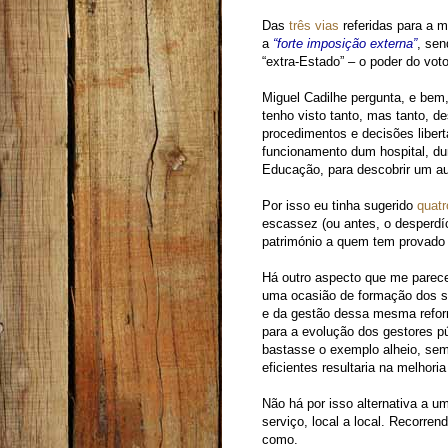
Das
três vias
referidas para a m
a
“forte imposição externa”
, sen
“extra-Estado” – o poder do voto
Miguel Cadilhe pergunta, e bem
tenho visto tanto, mas tanto, d
procedimentos e decisões libert
funcionamento dum hospital, dum
Educação, para descobrir um aut
Por isso eu tinha sugerido
quat
escassez (ou antes, o desperdí
património a quem tem provado n
Há outro aspecto que me parece
uma ocasião de formação dos se
e da gestão dessa mesma reform
para a evolução dos gestores pú
bastasse o exemplo alheio, sem
eficientes resultaria na melhor
Não há por isso alternativa a um
serviço, local a local. Recorre
como.