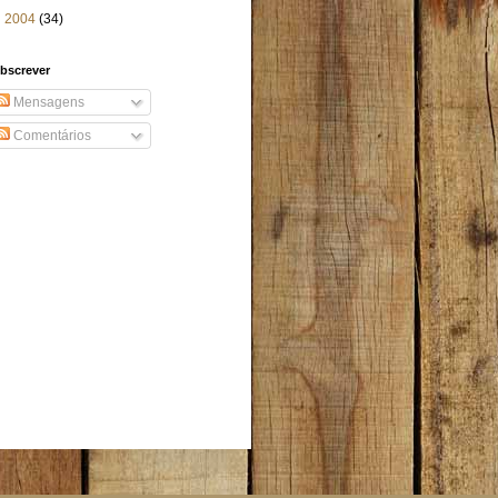
►
2004
(34)
bscrever
Mensagens
Comentários