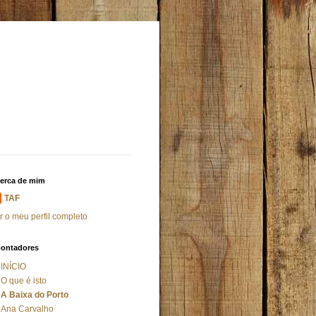
erca de mim
TAF
r o meu perfil completo
ontadores
INÍCIO
O que é isto
A Baixa do Porto
Ana Carvalho