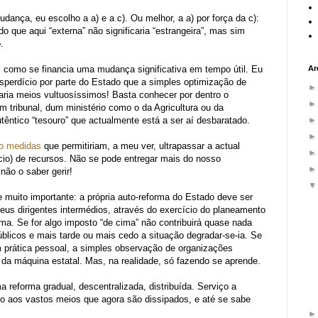
udança, eu escolho a a) e a c). Ou melhor, a a) por força da c):
do que aqui “externa” não significaria “estrangeira”, mas sim
.
, como se financia uma mudança significativa em tempo útil. Eu
Ar
esperdício por parte do Estado que a simples optimização de
aria meios vultuosíssimos! Basta conhecer por dentro o
 tribunal, dum ministério como o da Agricultura ou da
êntico “tesouro” que actualmente está a ser aí desbaratado.
ro medidas
que permitiriam, a meu ver, ultrapassar a actual
cio) de recursos. Não se pode entregar mais do nosso
ão o saber gerir!
 muito importante: a própria auto-reforma do Estado deve ser
us dirigentes intermédios, através do exercício do planeamento
a. Se for algo imposto “de cima” não contribuirá quase nada
blicos e mais tarde ou mais cedo a situação degradar-se-ia. Se
 prática pessoal, a simples observação de organizações
ia da máquina estatal. Mas, na realidade, só fazendo se aprende.
a reforma gradual, descentralizada, distribuída. Serviço a
ndo aos vastos meios que agora são dissipados, e até se sabe