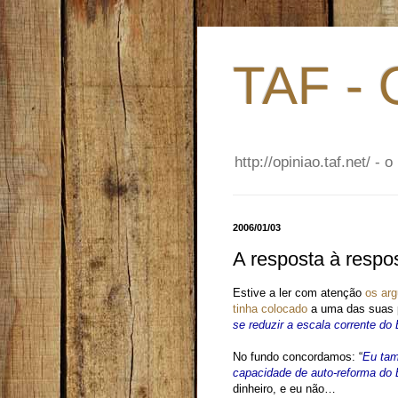
TAF - 
http://opiniao.taf.net/ 
2006/01/03
A resposta à respo
Estive a ler com atenção
os ar
tinha colocado
a uma das suas 
se reduzir a escala corrente do
No fundo concordamos: “
Eu tam
capacidade de auto-reforma do 
dinheiro, e eu não…