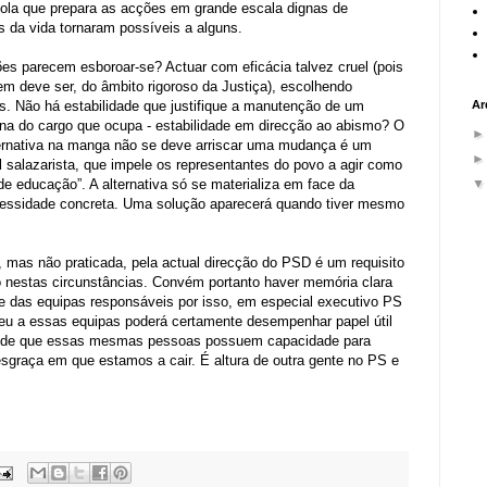
la que prepara as acções em grande escala dignas de
s da vida tornaram possíveis a alguns.
ões parecem esboroar-se? Actuar com eficácia talvez cruel (pois
em deve ser, do âmbito rigoroso da Justiça), escolhendo
s. Não há estabilidade que justifique a manutenção de um
Ar
na do cargo que ocupa - estabilidade em direcção ao abismo? O
rnativa na manga não se deve arriscar uma mudança é um
ral salazarista, que impele os representantes do povo a agir como
e educação”. A alternativa só se materializa em face da
cessidade concreta. Uma solução aparecerá quando tiver mesmo
a, mas não praticada, pela actual direcção do PSD é um requisito
o nestas circunstâncias. Convém portanto haver memória clara
 e das equipas responsáveis por isso, em especial executivo PS
u a essas equipas poderá certamente desempenhar papel útil
es de que essas mesmas pessoas possuem capacidade para
 desgraça em que estamos a cair. É altura de outra gente no PS e