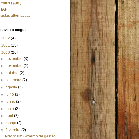
twitter (@taf)
TAF
vistas alternativas
quivo do blogue
►
2012
(4)
►
2011
(15)
▼
2010
(26)
►
dezembro
(3)
►
novembro
(2)
►
outubro
(2)
►
setembro
(2)
►
agosto
(2)
►
julho
(3)
►
junho
(2)
►
maio
(2)
►
abril
(2)
►
março
(2)
▼
fevereiro
(2)
Prefiro um Governo de gestão