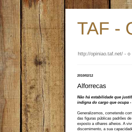
TAF - 
http://opiniao.taf.net/ 
2010/02/12
Alforrecas
Não há estabilidade que just
indigna do cargo que ocupa -
Generalizemos, cometendo com 
das figuras públicas padrões d
exposto a olhares alheios. A vi
discernimento, a sua capacidad