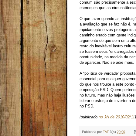
comum são precisamente a esco
escroques que as circunstância
O que fazer quando as instituiç
a avaliação que se faz não é, n
rapidamente novos protagonista
caminho errado com gente indig
argumento de que sem uma alte
resto do inevitável lastro cultu
se fossem seus “encarregados d
oportunidade, na medida da ne
de aparecer. Não se adie mais.
A “política de verdade” propost
essencial para qualquer govern
do que nos trouxe a este ponto
e oposição PSD. Quem pertence
no futuro, mas não haja ilusõ
liderar o esforço de inverter a
no PSD.
(publicado
no JN de 2010/02/11
)
Publicada por
TAF
à(s)
20:00