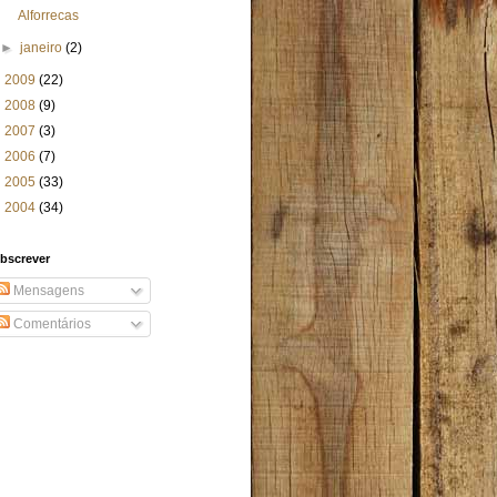
Alforrecas
►
janeiro
(2)
►
2009
(22)
►
2008
(9)
►
2007
(3)
►
2006
(7)
►
2005
(33)
►
2004
(34)
bscrever
Mensagens
Comentários