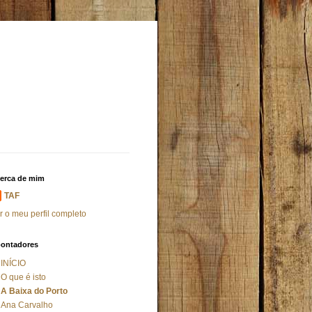
erca de mim
TAF
r o meu perfil completo
ontadores
INÍCIO
O que é isto
A Baixa do Porto
Ana Carvalho