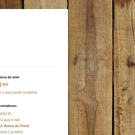
erca de mim
TAF
r o meu perfil completo
ontadores
INÍCIO
O que é isto
A Baixa do Porto
Ana Carvalho