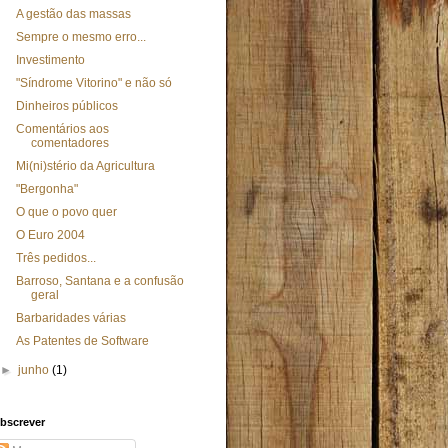
A gestão das massas
Sempre o mesmo erro...
Investimento
"Síndrome Vitorino" e não só
Dinheiros públicos
Comentários aos
comentadores
Mi(ni)stério da Agricultura
"Bergonha"
O que o povo quer
O Euro 2004
Três pedidos...
Barroso, Santana e a confusão
geral
Barbaridades várias
As Patentes de Software
►
junho
(1)
bscrever