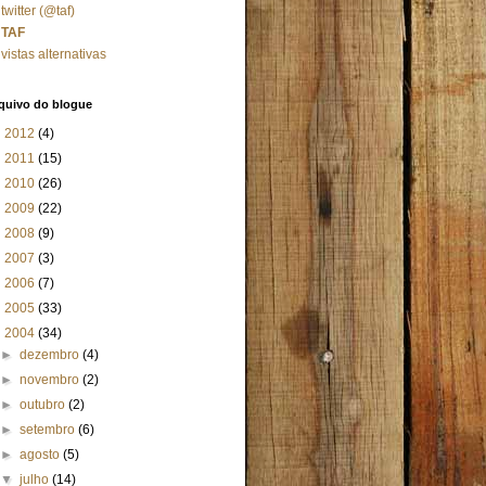
twitter (@taf)
TAF
vistas alternativas
quivo do blogue
►
2012
(4)
►
2011
(15)
►
2010
(26)
►
2009
(22)
►
2008
(9)
►
2007
(3)
►
2006
(7)
►
2005
(33)
▼
2004
(34)
►
dezembro
(4)
►
novembro
(2)
►
outubro
(2)
►
setembro
(6)
►
agosto
(5)
▼
julho
(14)