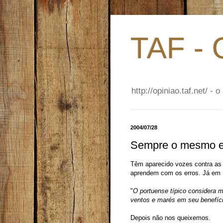
TAF - 
http://opiniao.taf.net/ 
2004/07/28
Sempre o mesmo er
Têm aparecido vozes contra as
aprendem com os erros. Já em
"
O portuense típico considera m
ventos e marés em seu benefíci
Depois não nos queixemos.